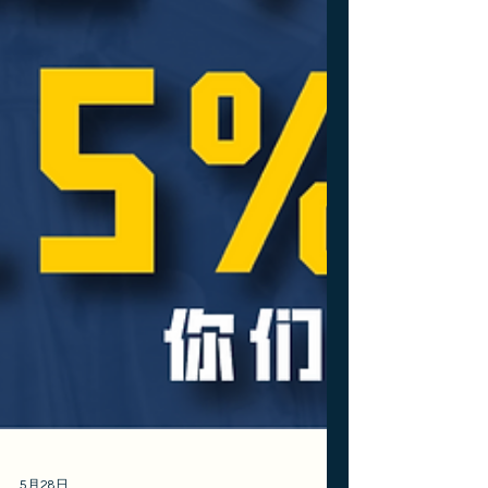
会引发诉讼。咱们今天就来说说这个案子是怎
么回事，以及回答最重要的问题：境外H-1B
加收10万刀的政策这真的作废了吗？？？ 本
案由加州牵头、纽约州总检察长和马萨诸塞州
总检察长主导，20个蓝州集体提诉。