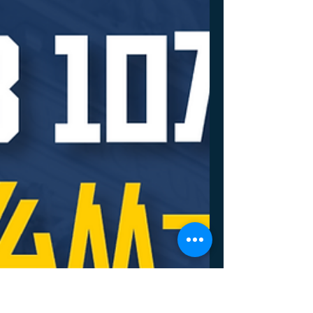
剿H-1B，又一州即将加入战
场！
从德州开始、佛罗里达州跟上，一场针对高校
就职的H-1B员工的围剿大网在逐渐成型……
最近， 爱荷华州议会正在推进 一项编号为
House File 2513 的法案，要求： 州立董事会
系统下的 高校 、 社区学院 、以及 位于爱荷华
州、向学生提供学位课程的其他高校 不得 在
🕙 2026年7月1日及以后 ，与 既持有有效H-
1B签证、又属于联邦认定“外国对手”或“支持
恐怖主义国家”的公民签订雇佣合同 。 其实我
们只关心： 中国在限制名单上吗？ 很抱歉，
是的…… 虽然到底指向哪些国家， 法案没有
在文本里逐个点名 ，但是 通过交叉引用 美国
商务部长认定的 敌对国家（Foreign
Adversaries）名单 和美国国务院认定的支持
恐怖主义的国家（ State Sponsors of
Terrorism ）名单后， 适用对象已初步确定 。
很不幸， 中国（包括香港和澳门）在敌对国