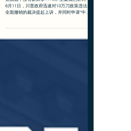
Déjà vu！ H-1B 10万刀案件进
展又来了……
太阳底下没有新鲜事……‍🤷‍♀️ ️ 上集我们讲到：
6月11日，川普政府迅速对10万刀政策违法并
全面撤销的裁决提起上诉，并同时申请"中止
执行"（Motion to Stay），法官在6月12日批
准了"行政中止令"，允许政府继续收取境外H-
1B的10万刀费用，但是须在2026年6月18日之
前向第一巡回上诉法院正式提交中止申请。
详情请见： 更新来啦！H-1B境外10万刀到底
收不收？ 刚刚！H-1B 10万刀政策被法官撤
销，这钱不用交了？？？ 这集更新内容： 政
府确实在6月18日当天，卡着点向第一巡回上
诉法院提交了这份中止申请（Motion to Stay
Pending Appeal）。 根据法院文件，政府在
动议中提出的核心论点基本还是老生常谈：
👉这笔费用不是税，而是总统基于移民管理
权（immigration/foreign commerce
power）做出的合理决定； 👉即便被认定为
税，总统在这种情况下依然有权征收； 👉如