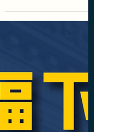
刚刚！H-1B 10万刀政策被法官
撤销，这钱不用交了？？？
今天（2026年6月8日），马萨诸塞州联邦地
区法院法官Leo T. Sorokin 就20个民主党主导
州联合提起的诉讼作出裁决，宣布川普政府对
H-1B签证申请征收的10万刀"附加费"违法，并
予以全面撤销❗️ 关于川普政府针对境外H-1B加
收10万刀的政策，大致内容如下👇 2025年9月
19日，川普签署第10973号总统公告，宣布对
符合要求的新申请H-1B签证的雇主额外征收
10万美元。公告以保护美国工人为由，称H-
1B项目"被蓄意滥用以替代而非补充美国工
人"，并特别点名科技和STEM领域外籍劳工占
比上升的问题。 该费用于2025年9月21日起生
效，有效期12个月。由于H-1B签证的申请费
用此前仅在960至7595美元之间，此举相当于
将申请成本提高了至少十倍以上。 详情请
见：今天！移民局最终确定：这些H-1B真的
不用交这10万刀！ 这种影响深远的案子当然