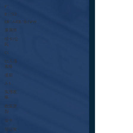
F1
B1/B2
EB1A/EB1B/NIW
亲属类
绿卡/公
民
O1
出入境
攻略
排期
J-1
实用攻
略
政策更
新
金卡
签证攻