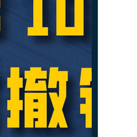
但最近几个月，移民局明显改变了审理策略，
开始大量质疑甚至拒绝这种B-2 过渡方案。美
国移民律师协会收集了客户信息并分析后，发
现了以下现象： 👉 现在移民局审理此类案件
时，认为找工作不是申请转B-2的合理理由
DHS在2022年发布的政策指南Options for
Nonimmigrant Workers Following
Termination of Employment中明确说明： 若
非移民在60天宽限期内无法找到新工作，及
时申请转换为新的非移民身份（如B-2），则
可能在授权居留期内继续留在美国。 这个政
策指南实际上认可了H-1B雇员在被裁员后用
转B-2来延长在美国找工作时间的做法，之后
的很长一段时间内的实践也证明了这个路径的
可行性。...