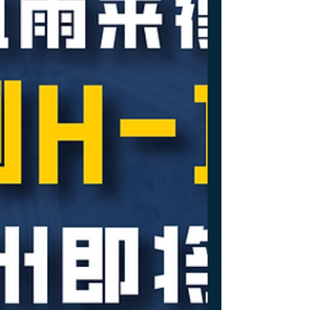
人，特别是在美国大学完成学业的人才。被选
中的外国申请人中，高达71.5% 拥有美国硕士
及以上学位，而去年这一比例为57%。 ✅ 更
强大的劳动力队伍 这些高技能劳动者正在切
实推动美国经济发展，同时我们也正在关闭拜
登政府政策下形成的“低工资、低技能外国劳
动力输送通道”。今年，被选中的注册申请
中，仅有17.7% 属于最低工资等级。 ✅ 恢复
项目公信力 合规提交的注册数量大幅下降
38.5%，从2026 财年的 343,981份下降至2027
财年的 211,600 份。 其实这个数据对有些朋友
来说是高于预期。 有个好心态，在玻璃渣里
也能找糖吃。 此前，工资等级是Level I的朋友
们是不是哀鸿遍野，觉得抽签基本没戏？ 在
之前的预测里，Level I的中签率应该是15.