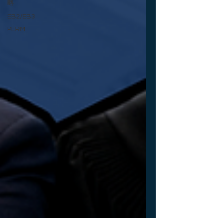
略
EB2/EB3
PERM