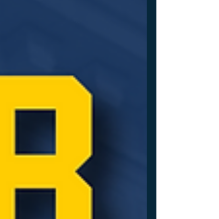
💸 这集更新内容： 美国第一巡回上诉法院
（First Circuit）在 State of California, et al.
v. Mullin, et al.案中，于 2026年7月24日作出最
新程序性决定： 驳回联邦政府提出的、请求
在上诉审理期间中止地区法院6月8日判决效
力的申请，地区法院撤销相关实施政策的判决
原则上恢复效力，所以…… 目前阶段： ✅ 原
则上又回到了暂时不需要缴纳H-1B境外10万
刀的状态❗️ （USCIS、美国国务院官网、缴费
系统及实际受理口径是否已经同步更新，仍应
以行政机关最新正式通知和具体操作要求为
准。） 不过，这只是第一巡回法院就上诉期
间是否中止地区法院判决效力作出的临时性裁
定，不是案件实体判决。案件仍将在第一巡回
法院继续审理，不排除联邦政府进一步申