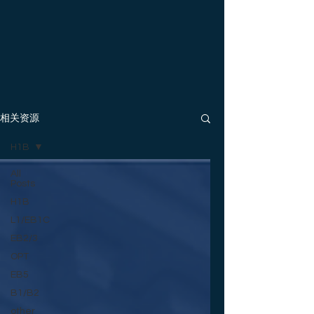
相关资源
H1B
All
Posts
H1B
L1/EB1C
EB2/3
OPT
EB5
B1/B2
other