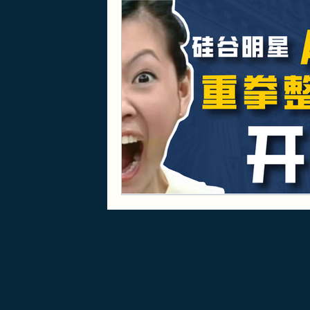
B1/B2
EB1A/EB1B/NIW
排期
J-1
实用攻略
PERM