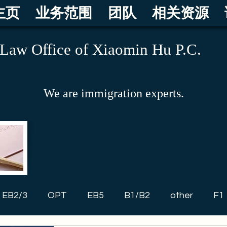
主页
业务范围
团队
相关资源
Law Office of Xiaomin Hu P.C.
We are immigration experts.
EB2/3
OPT
EB5
B1/B2
other
F1