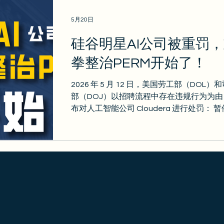
亲属类
绿卡/公民
O1
出入境攻略
5月20日
硅谷明星AI公司被重罚
政策更新
金卡
签证攻略
EB2/EB3
拳整治PERM开始了！
2026 年 5 月 12 日，美国劳工部（DOL）
部（DOJ）以招聘流程中存在违规行为为由
布对人工智能公司 Cloudera 进行处罚： 
理该公司提交的所有PERM 申请，为期 180 天❗
惨了…… 先来梳理一下基本案情。 📅2026年
月，美国司法部（DOJ）正式起诉 Clouder
📅5月12日，美国劳工部（DOL）宣布： 
理Cloudera全部PERM申请180天，未来不
根据调查情况进一步采取措施。 司法部和
认为： Cloudera在PERM招聘过程中，涉
排除美国求职者，从而优先保留职位给外籍
工，用于申请绿卡。 怎么排除美国工人申