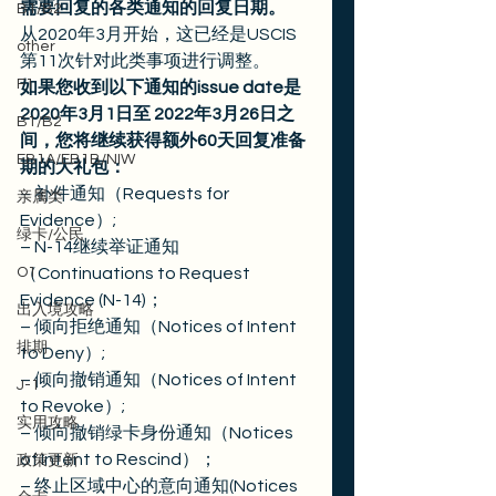
需要回复的各类通知的回复日期。
B1/B2
从2020年3月开始，这已经是USCIS
other
第11次针对此类事项进行调整。 
F1
如果您收到以下通知的issue date是
2020年3月1日至 2022年3月26日之
B1/B2
间，您将继续获得额外60天回复准备
EB1A/EB1B/NIW
期的大礼包：
– 补件通知（Requests for 
亲属类
Evidence）;
绿卡/公民
– N-14继续举证通知
O1
（Continuations to Request 
Evidence (N-14)；
出入境攻略
– 倾向拒绝通知（Notices of Intent 
排期
to Deny）;
– 倾向撤销通知（Notices of Intent 
J-1
to Revoke）;
实用攻略
– 倾向撤销绿卡身份通知（Notices 
of Intent to Rescind）；
政策更新
– 终止区域中心的意向通知(Notices 