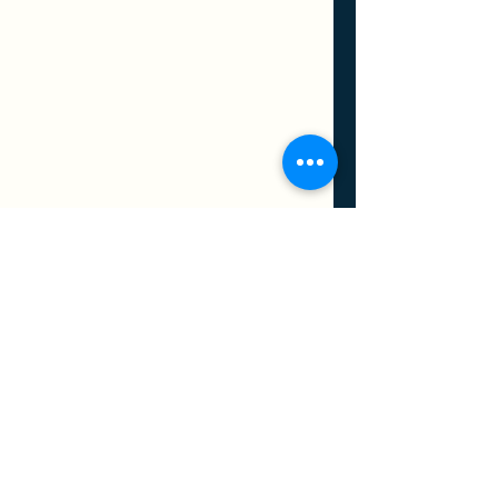
留言
今天的第二条新规：亲
移民局新政立即生
撰寫留言......
属关系证据不足，移民
以前能发RFE和NO