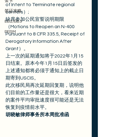
金卡
of Intent to Terminate regional 
签证攻略
centers）;
缺席参加公民宣誓说明期限
EB2/EB3
（Motions to Reopen an N-400 
PERM
Pursuant to 8 CFR 335.5, Receipt of 
Derogatory Information After 
Grant）。 
上一次的延期通知将于2022年1月15
日结束。原本今年1月15日后签发的
上述通知都将必须于通知上的截止日
期寄到USCIS。 
此次移民局再次延期回复期，说明他
们目前的工作量还是很大，看来近期
的案件平均审批速度很可能还是无法
恢复到疫情前水平。 
胡晓敏律师事务所本周批准函