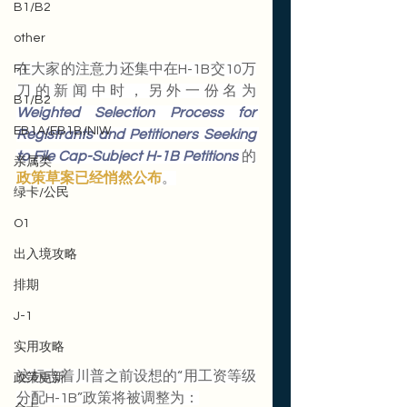
B1/B2
other
在大家的注意力还集中在H-1B交10万
F1
刀的新闻中时，另外一份名为
B1/B2
Weighted Selection Process for 
EB1A/EB1B/NIW
Registrants and Petitioners Seeking 
to File Cap-Subject H-1B Petitions 
的
亲属类
政策草案已经悄然公布
。
绿卡/公民
O1
出入境攻略
排期
J-1
实用攻略
这标志着川普之前设想的“用工资等级
政策更新
分配H-1B”政策将被调整为：