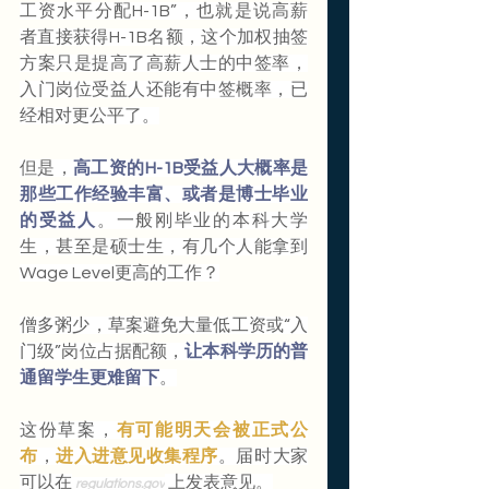
工资水平分配H-1B”，也就是说高薪
者直接获得H-1B名额，这个加权抽签
方案只是提高了高薪人士的中签率，
入门岗位受益人还能有中签概率，已
经相对更公平了。
但是，
高工资的H-1B受益人大概率是
那些工作经验丰富、或者是博士毕业
的受益人
。一般刚毕业的本科大学
生，甚至是硕士生，有几个人能拿到
Wage Level更高的工作？
僧多粥少，草案避免大量低工资或“入
门级”岗位占据配额，
让本科学历的普
通留学生更难留下
。
这份草案，
有可能明天会被正式公
布
，
进入进意见收集程序
。届时大家
可以在
上发表意见。
regulations.gov