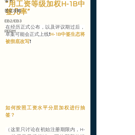
金卡
“用工资等级加权H-1B中
签几率”
签证攻略
EB2/EB3
在经历正式公布，以及评议期过后，
PERM
草案可能会正式上线❗️
H-1B中签生态将
被彻底改写
❗️
如何按照工资水平分层加权进行抽
签？
（这里只讨论在初始注册期限内，H-