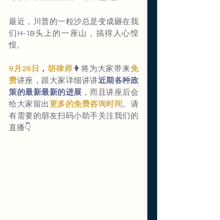
最近，川普的一粒沙总是变成砸在我
们H-1B头上的一座山，搞得人心惶
惶。
9月26日
，
胡律师
👩
将为大家带来
免
费
讲座，跟大家详细讲讲
近期各种政
策的最新最新的进展
，而且讲座后会
给大家留出
更多的免费咨询时间
。请
有需要的朋友扫码小助手关注我们的
直播👇