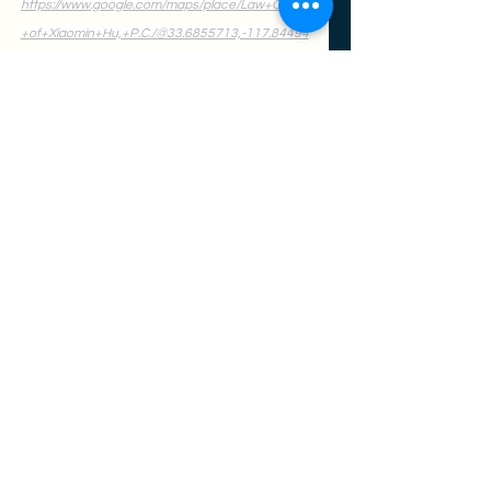
https://www.google.com/maps/place/Law+Office
+of+Xiaomin+Hu,+P.C./@33.6855713,-117.84494
8,15.02z/data=!3m1!5s0x80dcdef2ebd57363:0x
82eb574c6240649e!4m8!3m7!1s0x80dcdd59b
cdfb0e7:0x8f4d40cd92ca253!8m2!3d33.67874
42!4d-
117.8563172!9m1!1b1!16s%2Fg%2F11d_8djs5t
?entry=ttu
洛杉矶华人资讯网查询网址：
https://www.chineseinla.com/lawyer/task_review/
id_84880/%E8%83%A1%E6%99%93%E6%95%
8F%E5%BE%8B%E5%B8%88%E4%BA%8B%E5
%8A%A1%E6%89%80.html