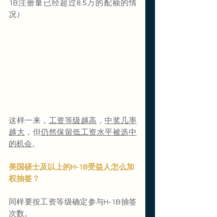
1B注册量已经超过8.5万的配额的情
况）
这样一来，
工资等级越高
，
中奖几率
越大
，但
仍然保留低工资水平被选中
的机会
。
美国硕士及以上的H-1B受益人怎么加
权抽签？
同样要按工资等级确定参与H-1B抽签
次数。