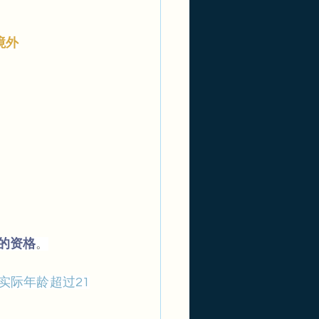
内境外
民的资格
。
实际年龄超过21