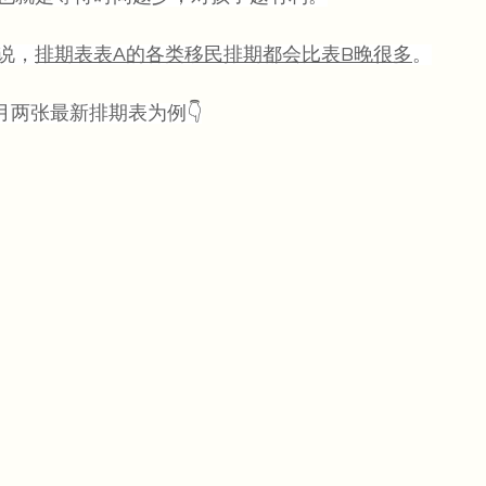
说，
排期表表A的各类移民排期都会比表B晚很多
。
8月两张最新排期表为例👇