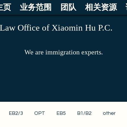
主页
业务范围
团队
相关资源
Law Office of Xiaomin Hu P.C.
We are immigration experts.
EB2/3
OPT
EB5
B1/B2
other