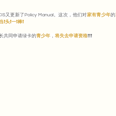
CIS又更新了Policy Manual。这次，他们对
家有青少年
的
当❗️头❗️一❗️棒❗️
长共同申请绿卡的
青少年
，
将失去申请资格
❗️❗️❗️