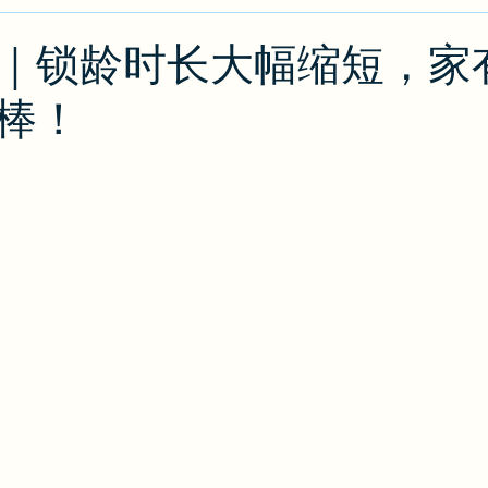
类
绿卡/公民
O1
出入境攻略
排期
J
｜锁龄时长大幅缩短，家
棒！
攻略
EB2/EB3
PERM