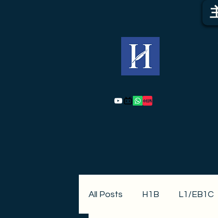
All Posts
H1B
L1/EB1C