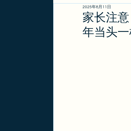
2025年8月11日
EB1A/EB1B/NIW
亲属
家长注意
年当头一
政策更新
金卡
签证