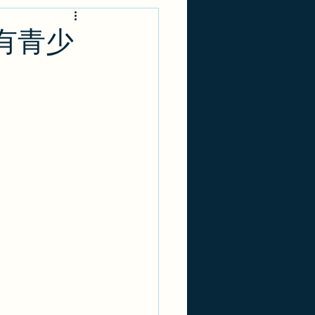
-1
实用攻略
有青少