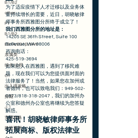
B1/B2
为了适应疫情下人才迁移以及业务体
other
量持续增长的需要，近日，胡晓敏律
师事务所西雅图分所终于成立了！ 
F1
我们西雅图分所的地址是：
B1/B2
14205 SE 36th Street, Suite 100
Bellevue, WA 98006
EB1A/EB1B/NIW
咨询电话：
亲属类
425-519-3694 
绿卡/公民
如果您人在西雅图，遇到了移民难
题，现在我们可以为您提供面对面的
O1
法律服务了！当然，如果您在加州或
出入境攻略
者德州，也可以致电我们：949-502-
0873/818-318-2047，我们的加州办
排期
公室和德州办公室也将继续为您答疑
J-1
解惑。 
实用攻略
喜讯！胡晓敏律师事务所
政策更新
拓展商标、版权法律业