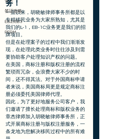
金卡
务！
签证攻略
一直以来，胡晓敏律师事务所都是以
专精移民业务为大家所熟知，尤其是
EB2/EB3
我们的L-1，EB-1C业务更是我们的招
PERM
牌项目。 
但是在处理案子的过程中我们渐渐发
现，在处理此类业务时往往涉及到需
要协助客户处理知识产权的问题。 
在美国，商标注册和版权注册的流程
繁琐而冗杂，会浪费大家不少的时
间，还不得其法。对于外国商标申请
者来说，美国商标局更是规定商标注
册必须委托美国律师代理。 
因此，为了更好地服务公司客户，我
们邀请了擅长处理商标和版权业务的
章杰律师加入胡晓敏律师事务所，正
式开展商标注册与版权注册服务，一
条龙地为您解决移民过程中的所有难