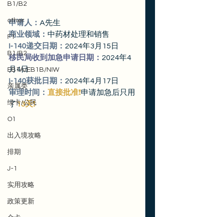
B1/B2
other
申请人：
A先生
商业领域：
中药材处理和销售
F1
I-140递交日期：
2024年3月15日
B1/B2
移民局收到加急申请日期：
2024年4
月4日
EB1A/EB1B/NIW
I-140获批日期：
2024年4月17日
亲属类
审理时间：
直接批准
❗️
申请加急后只用
绿卡/公民
了
13天
❗️
O1
出入境攻略
排期
J-1
实用攻略
政策更新