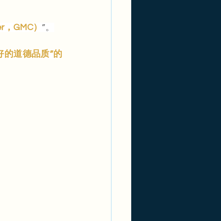
er，GMC）
”。
好的道德品质”的