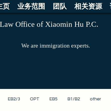
主页
业务范围
团队
相关资源
Law Office of Xiaomin Hu P.C.
We are immigration experts.
EB2/3
OPT
EB5
B1/B2
other