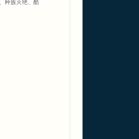
、种族灭绝、酷