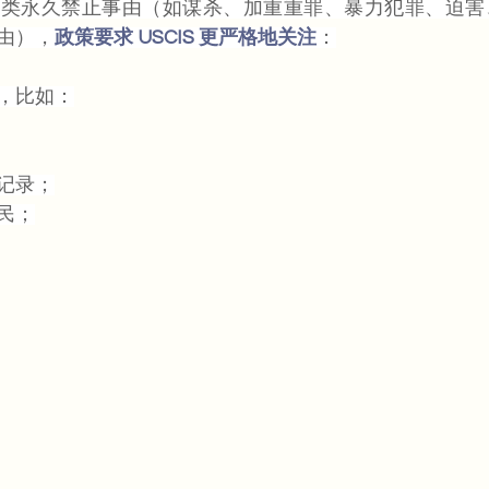
九类永久禁止事由（如谋杀、加重重罪、暴力犯罪、迫害
由），
政策要求 USCIS 更严格地关注
：
，比如：
记录；
民；