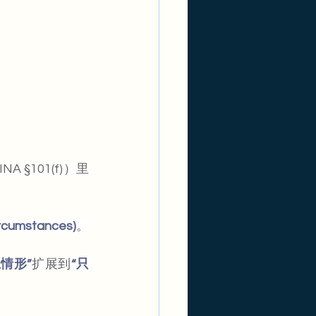
§101(f)）里
rcumstances)
。
情形”
扩展到
“只