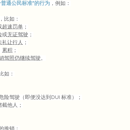
合普通公民标准”的行为
，例如：
，比如：
或
超速罚单
；
险
或
无证驾驶
；
未礼让行人
；
、
累积
；
销驾照仍继续驾驶
。
比如：
危险驾驶（即便没达到DUI 标准）；
堵截他人；
的推销；