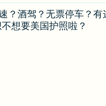
类
绿卡/公民
O1
出入境攻略
排期
J
速？酒驾？无票停车？有
想不想要美国护照啦？
攻略
EB2/EB3
PERM