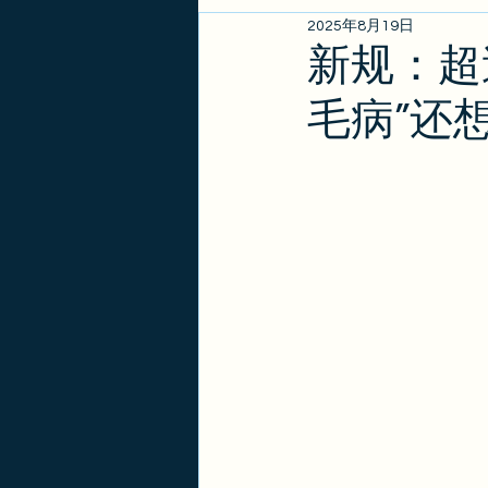
2025年8月19日
EB1A/EB1B/NIW
亲属
新规：超
毛病”还
政策更新
金卡
签证