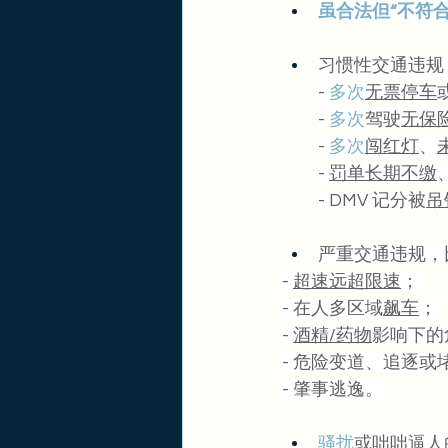
虽合法但“不符
习惯性交通违规
- 
多次
无票停车
- 
多次
驾驶
无保
- 
多次
闯红灯
、
- 
罚单长期不缴
- DMV 记分被
吊
严重交通违规，
- 
超速远超限速
；
- 在人多区域
飙车
；
- 
酒精/药物
影响下的
- 危险变道、追逐或
- 肇事逃逸。
骚扰
或咄咄逼人