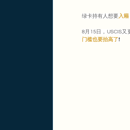
绿卡持有人想要
入籍
8月15日，USCI
门槛也要抬高了
❗️