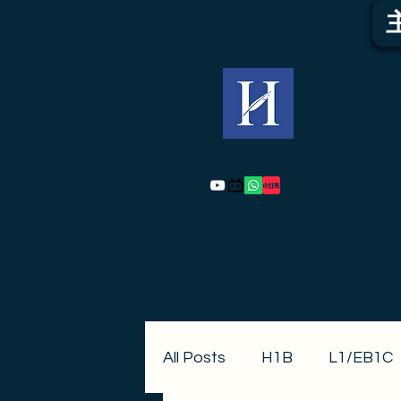
All Posts
H1B
L1/EB1C