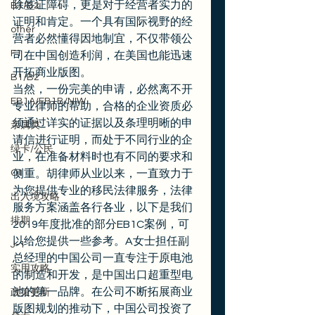
除签证障碍，更是对于经营者实力的
B1/B2
证明和肯定。一个具有国际视野的经
other
营者必然懂得因地制宜，不仅带领公
F1
司在中国创造利润，在美国也能迅速
开拓商业版图。 
B1/B2
当然，一份完美的申请，必然离不开
EB1A/EB1B/NIW
专业律师的帮助，合格的企业资质必
须通过详实的证据以及条理明晰的申
亲属类
请信进行证明，而处于不同行业的企
绿卡/公民
业，在准备材料时也有不同的要求和
O1
侧重。胡律师从业以来，一直致力于
为您提供专业的移民法律服务，法律
出入境攻略
服务方案涵盖各行各业，以下是我们
排期
2019年度批准的部分EB1C案例，可
以给您提供一些参考。A女士担任副
J-1
总经理的中国公司一直专注于原电池
实用攻略
的制造和开发，是中国出口超重型电
池的第一品牌。在公司不断拓展商业
政策更新
版图规划的推动下，中国公司投资了