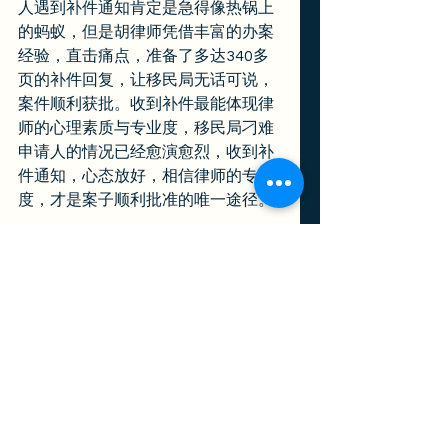
人遇到补件通知肯定是急得像热锅上
的蚂蚁，但是胡律师凭借丰富的办案
经验，直击痛点，准备了多达340多
页的补件回复，让移民局无话可说，
案件顺利获批。收到补件最能体现律
师的心理素质与专业度，移民局刁难
申请人的情况已经愈演愈烈，收到补
件通知，心态放好，相信律师的专业
度，才是案子顺利批准的唯一途径。 
自创立事务所以来，胡律师服务的企
业家客户涵盖了各行各业。作为一个
合格的移民律师，必须了解不同行业
的行业现状，行业背景，才能更好地
服务客户。量变造成质变，丰富的实
战经验让胡律师能够根据行业情况，