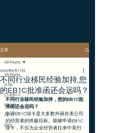
文章
All Posts
2020年8月17日
All Posts
不同行业移民经验加持,您
H1B
的EB1C批准函还会远吗？
L1/EB1C
不同行业移民经验加持，您的EB1C批
EB2/3
准函还会远吗？
申请EB1C绿卡是大多数外籍在美公司
OPT
的经营者的终极目标。能够申请EB1C
EB5
绿卡，不仅为企业经营者往来中美扫