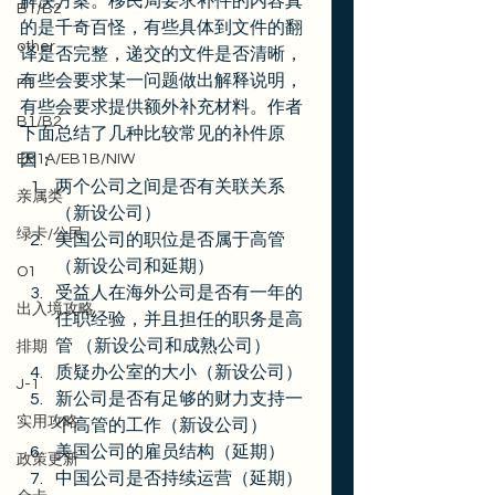
解决方案。移民局要求补件的内容真
B1/B2
的是千奇百怪，有些具体到文件的翻
other
译是否完整，递交的文件是否清晰，
有些会要求某一问题做出解释说明，
F1
有些会要求提供额外补充材料。作者
B1/B2
下面总结了几种比较常见的补件原
EB1A/EB1B/NIW
因：
两个公司之间是否有关联关系 
亲属类
（新设公司）
绿卡/公民
美国公司的职位是否属于高管 
（新设公司和延期）
O1
受益人在海外公司是否有一年的
出入境攻略
任职经验，并且担任的职务是高
管 （新设公司和成熟公司）
排期
质疑办公室的大小（新设公司）
J-1
新公司是否有足够的财力支持一
实用攻略
个高管的工作（新设公司）
美国公司的雇员结构（延期）
政策更新
中国公司是否持续运营（延期）