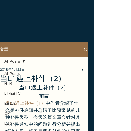
文章
All Posts
2018年1月22日
All Posts
当L1遇上补件（2）
H1B
当L1遇上补件（2）
L1/EB1C
前言
当L1遇上补件（1）
中作者介绍了什
EB2/3
么是补件通知并总结了比较常见的几
OPT
种补件类型，今天这篇文章会针对具
EB5
体补件通知中的问题进行分析并提出