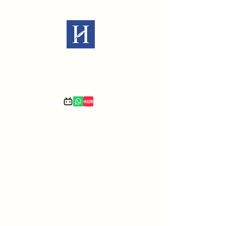
Law Office of Xiaomin Hu P.C.
We are immigration experts.