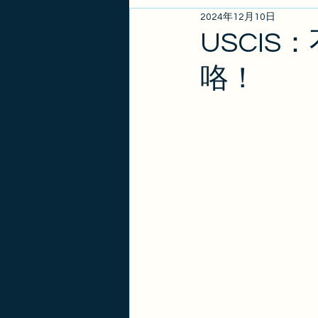
2024年12月10日
EB1A/EB1B/NIW
亲属
USCI
咯！
政策更新
金卡
签证