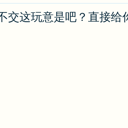
类
绿卡/公民
O1
出入境攻略
排期
J
S：不交这玩意是吧？直接给
攻略
EB2/EB3
PERM