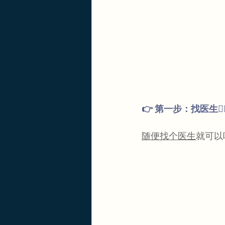
👉 第一步：找医生👩‍⚕
随便找个医生
就可以