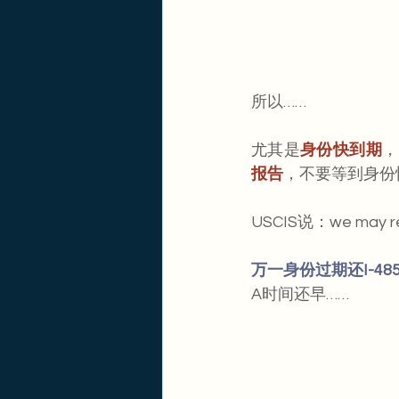
所以……
尤其是
身份快到期
，
报告
，不要等到身份
USCIS说：we may rej
万一身份过期还I-48
A时间还早……