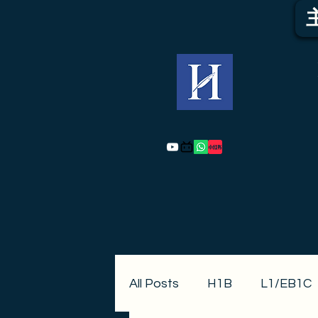
All Posts
H1B
L1/EB1C