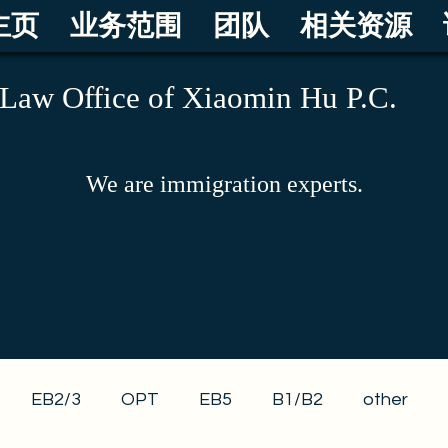
主页
业务范围
团队
相关资源
Law Office of Xiaomin Hu P.C.
We are immigration experts.
EB2/3
OPT
EB5
B1/B2
other