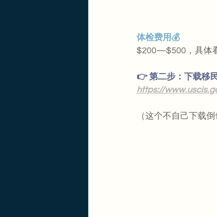
体检费用💰
$200—$500，
👉 第二步：下载移民
https://www.uscis.g
（这个不自己下载倒