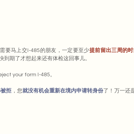
需要马上交I-485的朋友，一定要至少
提前留出三周的时
快到期了才想起来还有体检这回事儿。
ect your form I-485。
5被拒
，您
就没有机会重新在境内申请转身份
了！万一还