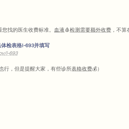
具体看您找的医生收费标准。
血液
🩸
检测需要额外收费
，不算
体检表格I-693并填写
ov/i-693
也行，但是提醒大家，有些诊所
表格收费
💰）