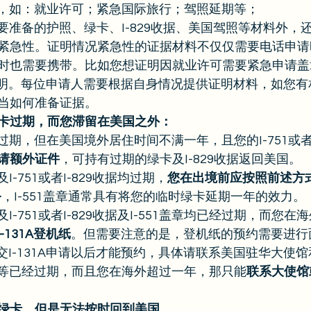
由，如：就业许可；紧急国际旅行；驾照延期等； 
需要准备的护照、绿卡、I-829收据、美国驾照等材料外，
紧急性。证明情况紧急性的证据材料不仅仅需要电话申请
时也需要携带。比如您想证明因就业许可需要紧急申请盖
佣证明。每位申请人需要根据自身情况提供证明材料，如您
当如何准备证据。 
卡过期，而您滞留在美国之外：
卡过期，但在美国境外居住时间不满一年，且您的I-751或者I
请额外证件
，可持有过期的绿卡及I-829收据返回美国。 
I-751或者I-829收据均过期，
您在出境前应按照前述方式
务
，I-551盖章通常具有将您的临时绿卡延期一年的效力。 
及I-751或者I-829收据及I-551盖章均已经过期，而您
-131A登机纸
。但需要注意的是，登机纸的预约需要进行
递交I-131A申请以后才能预约，具体请联系美国驻华大使馆
文件等已经过期，而且您在海外超过一年，那只能
联系大使馆
绿卡，但是无法按时回到美国