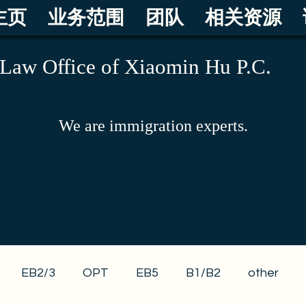
主页
业务范围
团队
相关资源
Law Office of Xiaomin Hu P.C.
We are immigration experts.
EB2/3
OPT
EB5
B1/B2
other