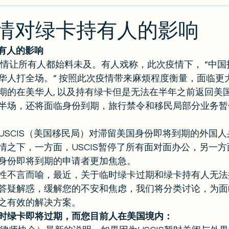
类
绿卡/公民
O1
出入境攻略
排期
J
：疫情对绿卡持有人的影响
持有人的影响
攻略
EB2/EB3
PERM
冠疫情让所有人都始料未及。有人戏称，此次疫情下， “中
华人打全场。” 按照此次疫情带来麻烦程度衡量，面临更
期的在美华人, 以及持有绿卡但是无法在半年之前返回美
半场，还将面临身份到期，旅行禁令和移民局部分业务暂
USCIS（美国移民局）对滞留美国身份即将到期的外国
情之下，一方面，USCIS暂停了所有面对面办公，另一
身份即将到期的申请者更加焦急。 
性不言而喻，最近，关于临时绿卡过期和绿卡持有人无法
答疑解惑，缓解您的不安和焦虑，我们将分类讨论，为面
之有效的解决方案。 
时绿卡即将过期，而您目前人在美国境内：