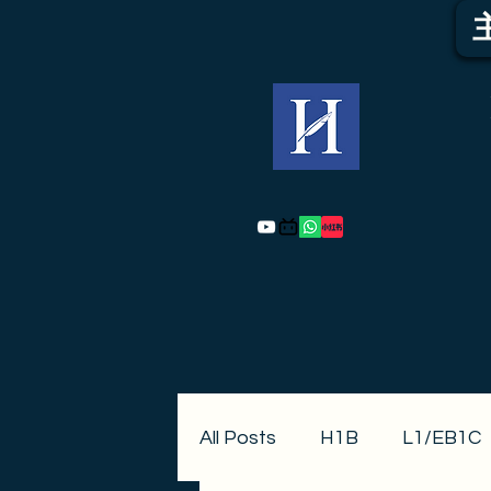
All Posts
H1B
L1/EB1C