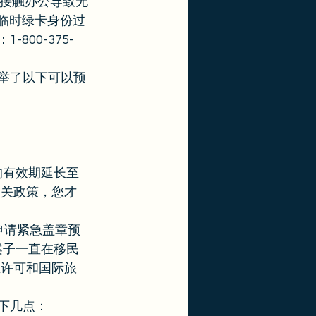
界接触办公导致无
在临时绿卡身份过
00-375-
列举了以下可以预
的有效期延长至
相关政策，您才
申请紧急盖章预
案子一直在移民
就业许可和国际旅
下几点： 