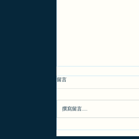
留言
撰寫留言......
J-1访问学者请注意：新规出
炉，监管生态要变天！