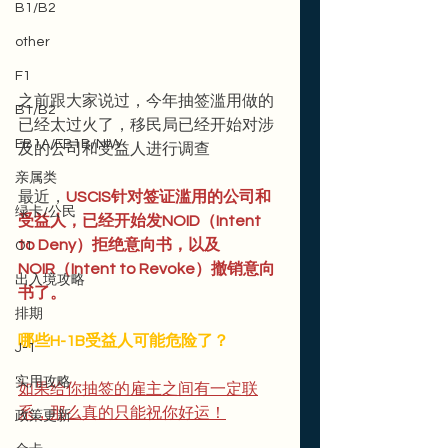
B1/B2
other
F1
之前跟大家说过，今年抽签滥用做的
B1/B2
已经太过火了，移民局已经开始对涉
EB1A/EB1B/NIW
及的公司和受益人进行调查
亲属类
最近，
USCIS针对签证滥用的公司和
绿卡/公民
受益人，已经开始发NOID（Intent 
to Deny）拒绝意向书，以及
O1
NOIR（Intent to Revoke）撤销意向
出入境攻略
书了。
排期
哪些H-1B受益人可能危险了？
J-1
实用攻略
如果给你抽签的雇主之间有一定联
系，那么真的只能祝你好运！
政策更新