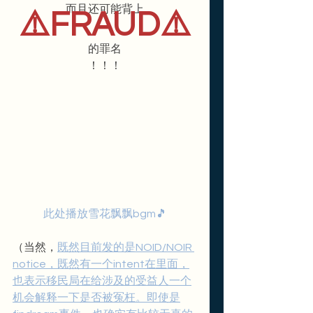
而且还可能背上
⚠️FRAUD⚠️
的罪名
！！！
此处播放雪花飘飘bgm🎵
（当然，
既然目前发的是NOID/NOIR 
notice，既然有一个intent在里面，
也表示移民局在给涉及的受益人一个
机会解释一下是否被冤枉。即使是