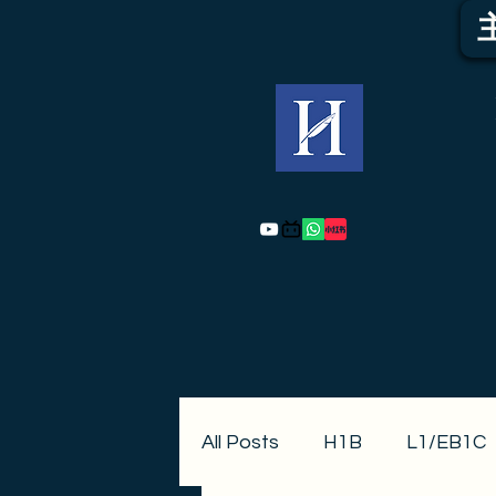
All Posts
H1B
L1/EB1C