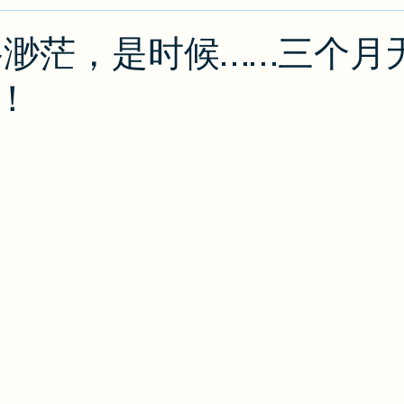
类
绿卡/公民
O1
出入境攻略
排期
J
前路渺茫，是时候……三个月
！
攻略
EB2/EB3
PERM