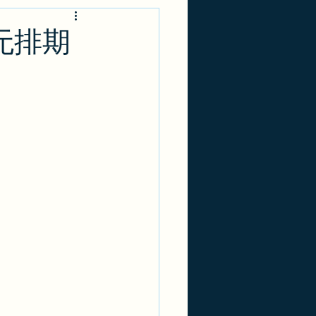
-1
实用攻略
无排期