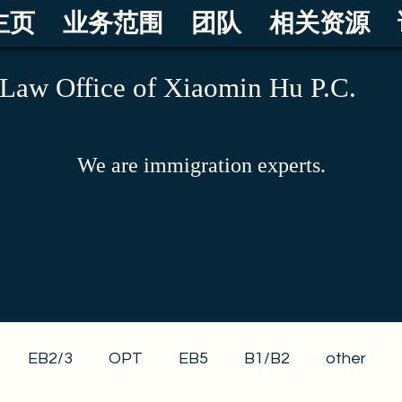
主页
业务范围
团队
相关资源
Law Office of Xiaomin Hu P.C.
We are immigration experts.
EB2/3
OPT
EB5
B1/B2
other