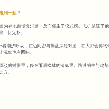
走到一起？
因为异地而慢慢消磨，反而催生了仪式感。飞机见证了他
将回忆定格。
Beach看潮汐呼吸，在迈阿密与幽蓝深处对望；在大都会博
让沉默也有回响。
斑驳的树影里，停在雨后松林的清凉里。路过的牛与鸡都
远方。