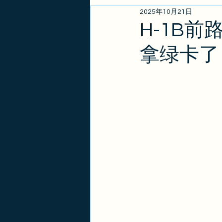
2025年10月21日
EB1A/EB1B/NIW
亲属
H-1B
拿绿卡了
政策更新
金卡
签证