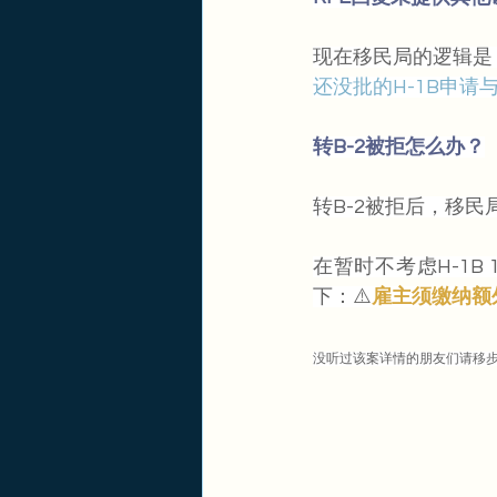
现在移民局的逻辑是
还没批的H-1B申请
转B-2被拒怎么办？
转B-2被拒后，移民
在暂时不考虑H-1
下：⚠️
雇主须缴纳额外
没听过该案详情的朋友们请移