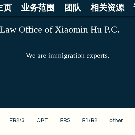
主页
业务范围
团队
相关资源
Law Office of Xiaomin Hu P.C.
We are immigration experts.
EB2/3
OPT
EB5
B1/B2
other