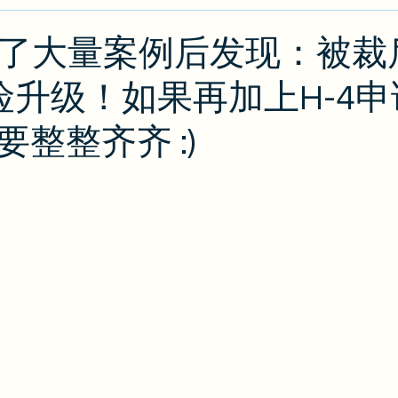
类
绿卡/公民
O1
出入境攻略
排期
J
分析了大量案例后发现：被裁后
风险升级！如果再加上H-4申
攻略
EB2/EB3
PERM
整整齐齐 :)