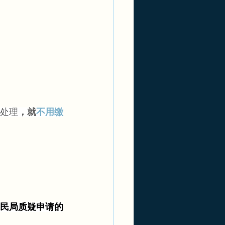
馆处理
，就
不用缴
发移民局质疑申请的