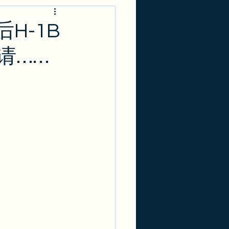
-1
实用攻略
H-1B
请……