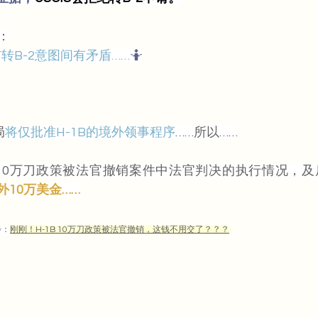
：
与转B-2意图间有矛盾……
🤷
局
将仅批准H-1B的境外领事程序
……所以……
B 10万刀政策被法官撤销案件中法官判决的执行情况，
10万美金……
步：
刚刚！H-1B 10万刀政策被法官撤销，这钱不用交了？？？