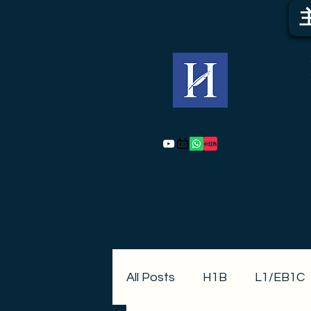
All Posts
H1B
L1/EB1C