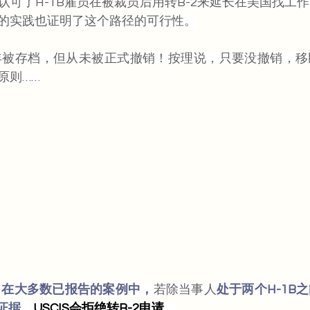
认可了H-1B雇员在被裁员后用转B-2来延长在美国找工
的实践也证明了这个路径的可行性。
5年被存档，但从未被正式撤销！按理说，只要没撤销，
原则……
，
在大多数已报告的案例中，
若除当事人
处于两个H-1B
证据，
USCIS会拒绝转B-2申请。