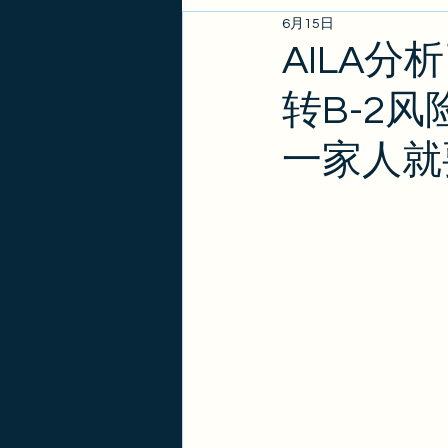
6月15日
EB1A/EB1B/NIW
亲属
AILA
转B-2
政策更新
金卡
签证
一家人就要