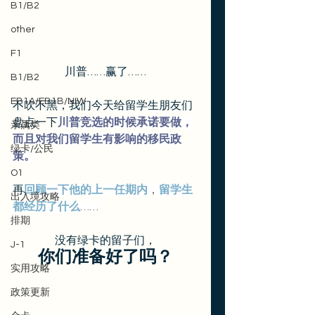
B1/B2
other
F1
川普……赢了……
B1/B2
EB1A/EB1B/NIW
不吹不黑，我们今天给留学生朋友们
盘点一下
川普竞选的时候承诺要做，
亲属类
而且对我们留学生有影响的移民政
绿卡/公民
策。
O1
再
回顾一下他的上一任期内
，
留学生
出入境攻略
都经历了什么
……
排期
没有绿卡的留子们，
J-1
你们准备好了吗？
实用攻略
政策更新