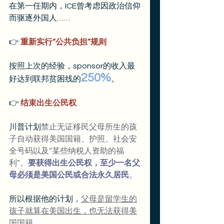
在第一任期内，ICE曾考虑因政治信仰
而驱逐外国人……
👉
 重新实行“公共负担”规则
按照上次的经验，sponsor的收入最
250%
好达到联邦贫困线的
。
👉
 结束出生公民权
川普计划
禁止无证移民父母所生的孩
子自动获得美国国籍、护照、社会安
全号码以及“某些纳税人资助的福
利”。
要获得出生公民权，至少一名父
母必须是美国公民或合法永久居民
。
所以根据他的计划，
父母是留学生的
孩子就算在美国出生，也无法获得美
国国籍
。