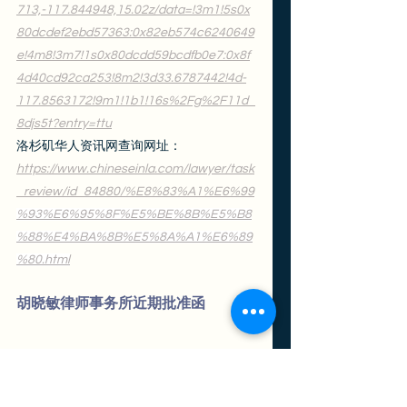
713,-117.844948,15.02z/data=!3m1!5s0x
80dcdef2ebd57363:0x82eb574c6240649
e!4m8!3m7!1s0x80dcdd59bcdfb0e7:0x8f
4d40cd92ca253!8m2!3d33.6787442!4d-
117.8563172!9m1!1b1!16s%2Fg%2F11d_
8djs5t?entry=ttu
洛杉矶华人资讯网查询网址：
https://www.chineseinla.com/lawyer/task
_review/id_84880/%E8%83%A1%E6%99
%93%E6%95%8F%E5%BE%8B%E5%B8
%88%E4%BA%8B%E5%8A%A1%E6%89
%80.html
胡晓敏律师事务所近期批准函