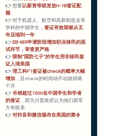
👉
想要
以薪资等级发放H-1B签证配
额
👉
对于机器人、航空和高新制造业等
学科的中国学生，
签证有效期被从五
年压缩到一年
👉
EB 485申请阶段增加职业移民的面
试环节，审查更严格
👉
 限制“国防七子”的学生用非移民签
证入境美国
👉
理工科F1签证被check的概率大幅
增加
，且check的时间动不动就得两
个月
👉
 吊销超过1000名中国学生和学者
的签证
，因为川普政府认为他们跟军
方有联系
👉
 对抖音和微信颁布在美国的禁令