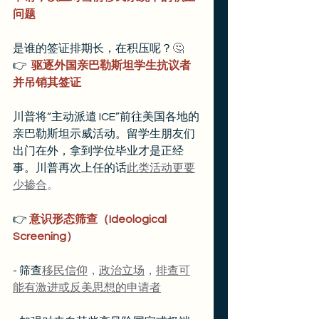
问题
是谁的签证排期长，在积压呢？
🤔
👉
驱逐外国亲巴勒斯坦学生抗议者
并吊销其签证
川普将“主动派遣 ICE”前往美国各地的
亲巴勒斯坦示威活动。留学生朋友们
出门在外，拿到学位毕业才是正经
事。川普再次上任的话
此类活动更要
少掺合
。
👉
 意识形态筛查（Ideological 
Screening）
- 筛查
移民信仰
，
政治立场
，
排查可
能有激进或反美思想的申请者