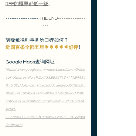
RFE的概率都低一些
。
------------------
THE END---------------
---
胡晓敏律师事务所口碑如何？
近四百
条全部五星🌟🌟🌟🌟🌟好评
❗️
Google Maps查询网址：
https://www.google.com/maps/place/Law+Office
+of+Xiaomin+Hu,+P.C./@33.6855713,-117.84494
8,15.02z/data=!3m1!5s0x80dcdef2ebd57363:0x
82eb574c6240649e!4m8!3m7!1s0x80dcdd59b
cdfb0e7:0x8f4d40cd92ca253!8m2!3d33.67874
42!4d-
117.8563172!9m1!1b1!16s%2Fg%2F11d_8djs5t
?entry=ttu