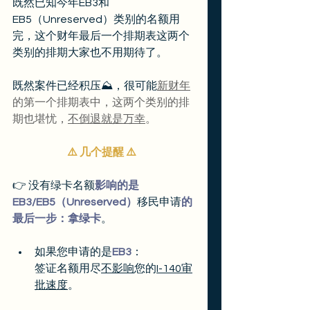
既然已知今年EB3和
EB5（Unreserved）类别的名额用
完，这个财年最后一个排期表这两个
类别的排期大家也不用期待了。
既然案件已经积压⛰️，很可能
新财年
的第一个排期表中，这两个类别的排
期也堪忧，
不倒退就是万幸
。
⚠️ 几个提醒 ⚠️  
👉 没有绿卡名额
影响的是
EB3/EB5（Unreserved）
移民申请
的
最后一步：拿绿卡
。
如果您申请的是
EB3
：
签证名额用尽
不影响
您的
I-140审
批速度
。