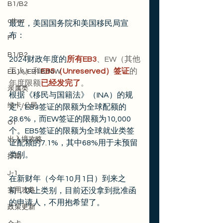
B1/B2
other
最近，美国国务院和美国移民局宣
布：
F1
B1/B2
2024财政年度的
所有EB3
、EW（其他
工人）和
EB5（Unreserved）签证
的
EB1A/EB1B/NIW
年度限额
已经发完了
。
亲属类
根据《移民与国籍法》（INA）的规
绿卡/公民
定，EB3签证的限额为全球配额的
28.6%，而EW签证的限额为10,000
O1
个。EB5签证的限额为全球就业类签
出入境攻略
证配额的7.1%，其中68%用于未预留
类别。
排期
J-1
在新财年（今年10月1日）到来之
实用攻略
前，以上类别，目前还没拿到批准函
的申请人，不用抱希望了。
政策更新