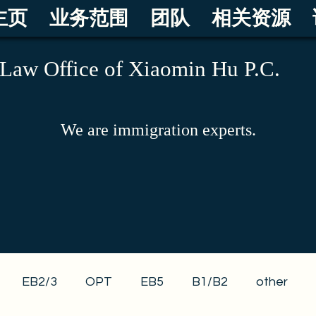
主页
业务范围
团队
相关资源
Law Office of Xiaomin Hu P.C.
We are immigration experts.
EB2/3
OPT
EB5
B1/B2
other