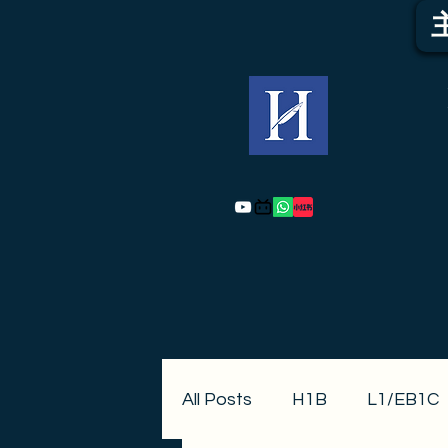
All Posts
H1B
L1/EB1C