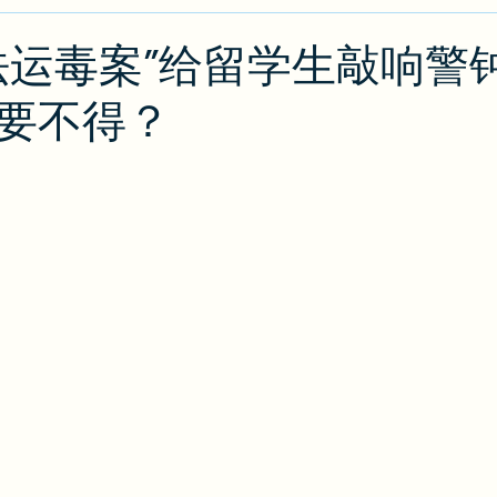
类
绿卡/公民
O1
出入境攻略
排期
J
法运毒案”给留学生敲响警
要不得？
攻略
EB2/EB3
PERM