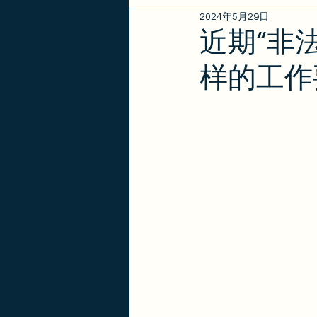
2024年5月29日
EB1A/EB1B/NIW
亲属
近期“非
样的工作
政策更新
金卡
签证