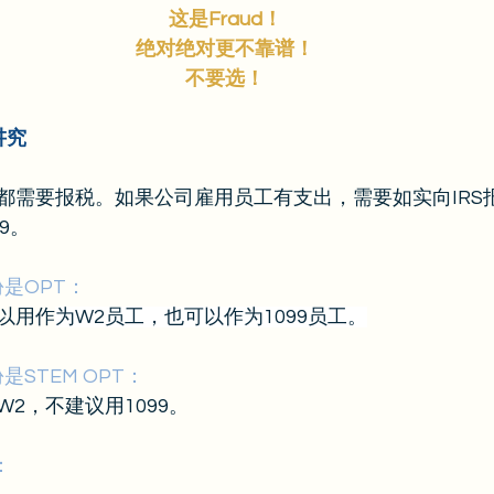
这是Fraud！
绝对绝对更不靠谱！
不要选！
讲究
都需要报税。如果公司雇用员工有支出，需要如实向IRS
9。
份是OPT：
以用作
为W2员工，也可以作为1099员工。
是STEM OPT：
2，不建议用1099。
：