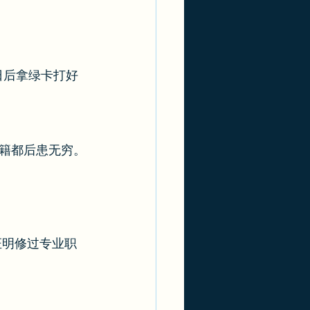
日后拿绿卡打好
籍都后患无穷。
能证明修过专业职