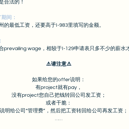
是合法的！
PT期间：
的最低工资，还要高于I-983里填写的金额。
：
revailing wage，相较于I-129申请表只多不少的薪
⚠️请注意⚠️
如果给您的offer说明：
有project就有pay，
没有project您自己把钱转回公司发工资；
或者干脆：
说明给公司“管理费”，然后把工资转回给公司再发工资；
……