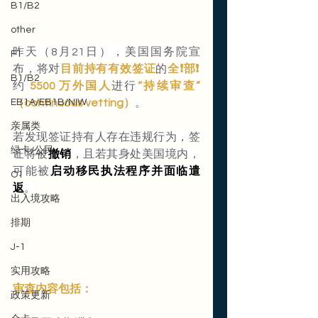
B1/B2
other
昨天（8月21日），美国国务院宣
F1
布，将对
目前持有有效签证
的
全❗️部❗️
B1/B2
约 
5500 万外国人
进行
“持续审查”
（continuous vetting）
。
EB1A/EB1B/NIW
亲属类
若发现签证持有人存在违规行为，签
绿卡/公民
证将被
撤销
，且若其身处美国境内，
可能被
启动移民执法程序并面临遣
O1
返
。
出入境攻略
排期
J-1
实用攻略
审查内容包括：
政策更新