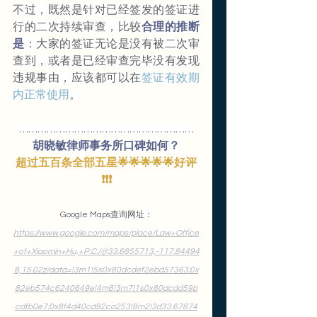
不过，既然是针对已经签发的签证进
行的二次持续审查，比较
合理的推断
是
：大家的签证无论是没有被二次审
查到，或者是已经审查完毕没有发现
违规事由，应该都可以在
签证有效期
内正常使用
。
…………………………………………………
胡晓敏律师事务所口碑如何？
超过五百条全部五星🌟🌟🌟🌟🌟好评
❗️❗️❗️
Google Maps查询网址：
https://www.google.com/maps/place/Law+Office
+of+Xiaomin+Hu,+P.C./@33.6855713,-117.84494
8,15.02z/data=!3m1!5s0x80dcdef2ebd57363:0x
82eb574c6240649e!4m8!3m7!1s0x80dcdd59b
cdfb0e7:0x8f4d40cd92ca253!8m2!3d33.67874