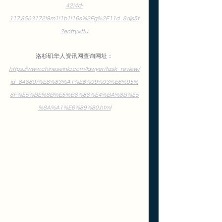
42!4d-
117.8563172!9m1!1b1!16s%2Fg%2F11d_8djs5t
?entry=ttu
洛杉矶华人资讯网查询网址：
https://www.chineseinla.com/lawyer/task_review/
id_84880/%E8%83%A1%E6%99%93%E6%95%
8F%E5%BE%8B%E5%B8%88%E4%BA%8B%E5
%8A%A1%E6%89%80.html