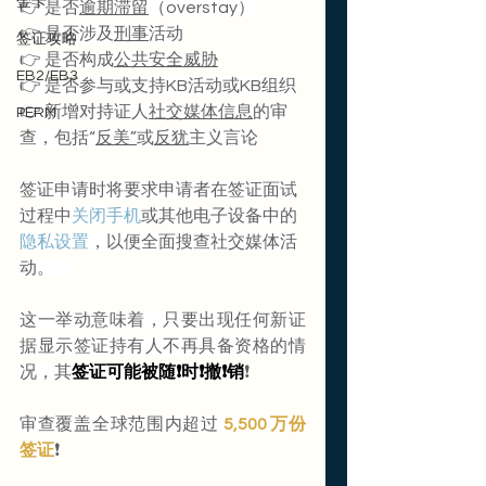
金卡
👉 是否
逾期滞留
（overstay）
👉 是否涉及
刑事
活动
签证攻略
👉 是否构成
公共安全威胁
EB2/EB3
👉 是否参与或支持KB活动或KB组织
👉 新增对持证人
社交媒体信息
的审
PERM
查，包括“
反美”
或
反犹
主义言论
签证申请时将要求申请者在签证面试
过程中
关闭手机
或其他电子设备中的
隐私设置
，以便全面搜查社交媒体活
动。     
这一举动意味着，只要出现任何新证
据显示签证持有人不再具备资格的情
况，其
签证可能被随❗️时❗️撤❗️销
❗️
审查覆盖全球范围内超过 
5,500 万份
签证
❗️