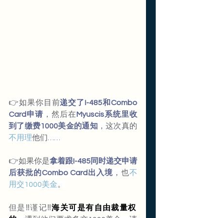
👉如果你目前
递交了I-485和Combo 
Card申请
，然后在
Myuscis系统里收
到了缴费1000美金的通知
，这次真的
不用理
他们……
👉如果你是
拿着跟I-485同时递交申请
后获批的Combo Card出入境
，也
不
用交1000美金
。
但是‼️谨记‼️
海关可是有自由裁量权