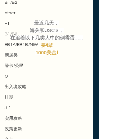
B1/B2
other
最近几天，
F1
海关和USCIS，
B1/B2
在追着以下几类人中的倒霉蛋……
EB1A/EB1B/NIW
要钱❗️
1000美金❗️
亲属类
绿卡/公民
O1
出入境攻略
排期
J-1
实用攻略
政策更新