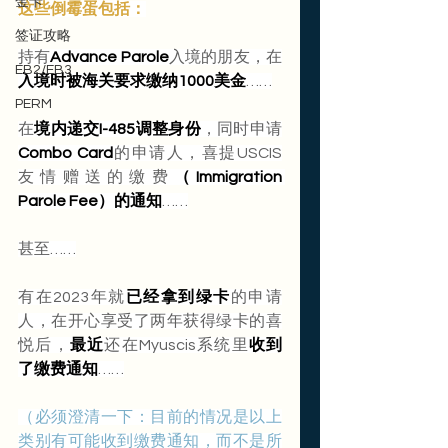
金卡
这些倒霉蛋包括：
签证攻略
持有
Advance Parole
入境的朋友，在
EB2/EB3
入境时被海关要求缴纳1000美金
……
PERM
在
境内递交I-485调整身份
，同时申请
Combo Card
的申请人，喜提USCIS
友情赠送的缴费
（Immigration 
Parole Fee）的通知
……
甚至……
有在2023年就
已经拿到绿卡
的申请
人，在开心享受了两年获得绿卡的喜
悦后，
最近
还在Myuscis系统里
收到
了缴费通知
……
（必须澄清一下：目前的情况是以上
类别有可能收到缴费通知，而不是所