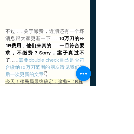
不过……关于缴费，近期还有一个坏
消息跟大家更新一下……
10万刀的H-
1B费用
，
他们来真的……一旦符合要
求，不缴费？Sorry，案子真过不
了
……
需要double check自己是否符
合缴纳10万刀范围的朋友请见我们最
后一次更新的文章
👇
今天！移民局最终确定：这些H-1B真
的不用交这10万刀！
………………………………………………
胡晓敏律师事务所口碑如何？
超过五百条全部五星🌟🌟
🌟🌟🌟好评
❗️❗️❗️