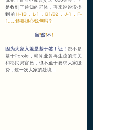
说完了目前不应该交这1000美金，但
是收到了通知的群体，再来说说没提
到的
H-1B，L-1，B1/B2，J-1，F-
1……还要担心钱包吗？
当
❗️
然
❗️
不
❗️
因为大家入境是基于签！证！
都不是
基于Parole，就算业务再生疏的海关
和移民局官员，也不至于要求大家缴
费，这一次大家的处境：