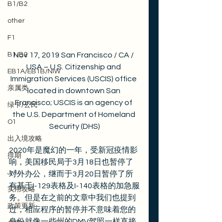
B1/B2
other
F1
B1/B2
Nov 17, 2019 San Francisco / CA / 
USA – U.S. Citizenship and 
EB1A/EB1B/NIW
Immigration Services (USCIS) office 
亲属类
located in downtown San 
Francisco; USCIS is an agency of 
绿卡/公民
the U.S. Department of Homeland 
O1
Security (DHS)
出入境攻略
2020年是魔幻的一年，受新冠疫情影
排期
响，美国移民局于3月18日也暂停了
J-1
对外办公，继而于3月20日暂停了所
有基于I-129表格及I-140表格的加急服
实用攻略
务。但是在之前的文章中我们也提到
政策更新
过，相应程序的暂停并不意味着您的
身份就像一些州的DMV驾照一样直接