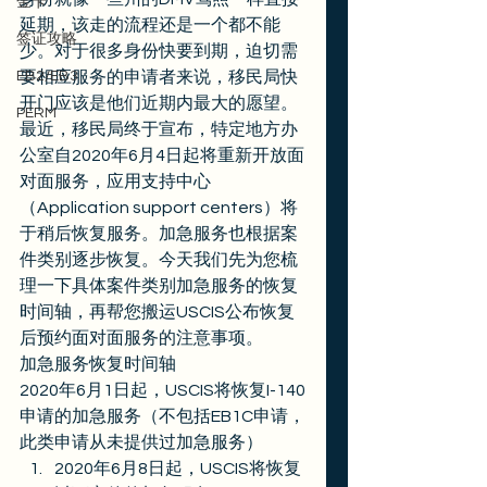
金卡
延期，该走的流程还是一个都不能
签证攻略
少。对于很多身份快要到期，迫切需
EB2/EB3
要相应服务的申请者来说，移民局快
开门应该是他们近期内最大的愿望。 
PERM
最近，移民局终于宣布，特定地方办
公室自2020年6月4日起将重新开放面
对面服务，应用支持中心
（Application support centers）将
于稍后恢复服务。加急服务也根据案
件类别逐步恢复。今天我们先为您梳
理一下具体案件类别加急服务的恢复
时间轴，再帮您搬运USCIS公布恢复
后预约面对面服务的注意事项。 
加急服务恢复时间轴 
2020年6月1日起，USCIS将恢复I-140
申请的加急服务（不包括EB1C申请，
此类申请从未提供过加急服务） 
2020年6月8日起，USCIS将恢复