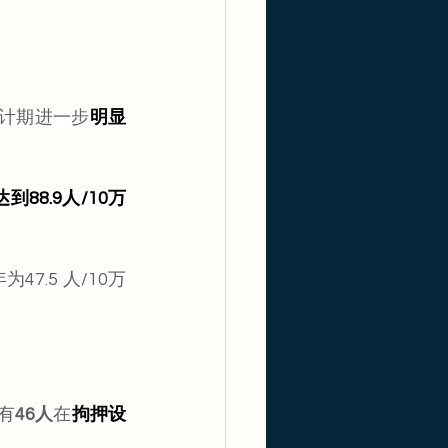
统计期进一步
明显
88.9人/10万
47.5 人/10万
告有
46人
在
拘押设