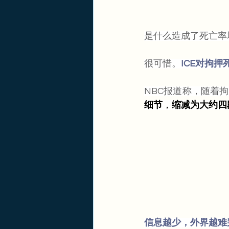
是什么造成了死亡率
很可惜。
ICE对拘
NBC报道称，随着
细节
，
缩减为大约四
信息越少，外界越难