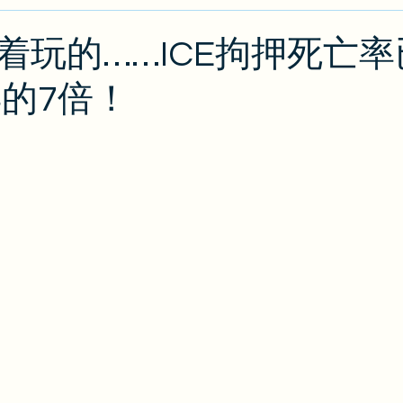
类
绿卡/公民
O1
出入境攻略
排期
J
着玩的……ICE拘押死亡
年的7倍！
攻略
EB2/EB3
PERM