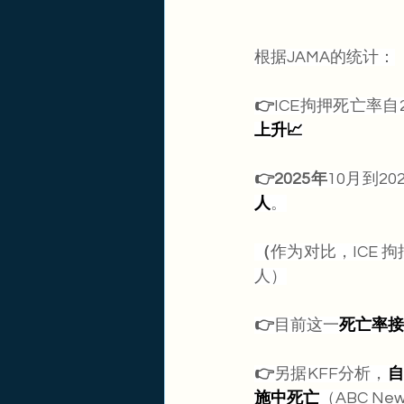
根据JAMA的统计：
👉
ICE拘押死亡率自
上升📈
👉2025年
10月到2
人
。
（
作为对比，ICE 拘押
人）
👉
目前这一
死亡率接
👉
另据KFF分析，
自
施中死亡
（ABC N