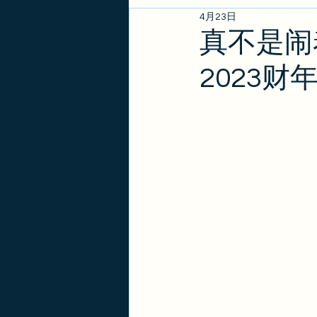
4月23日
EB1A/EB1B/NIW
亲属
真不是闹
2023财
政策更新
金卡
签证