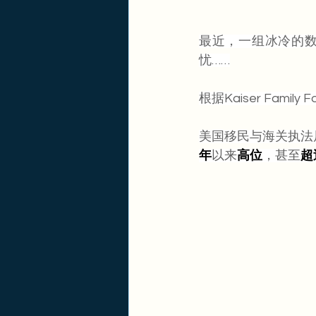
最近，一组冰冷的数
忧……
根据Kaiser Famil
美国移民与海关执法
年
以来
高位
，甚至
超