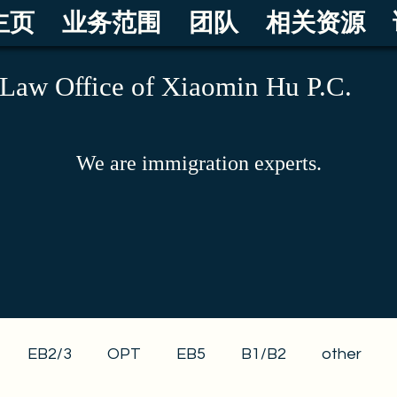
主页
业务范围
团队
相关资源
Law Office of Xiaomin Hu P.C.
We are immigration experts.
EB2/3
OPT
EB5
B1/B2
other