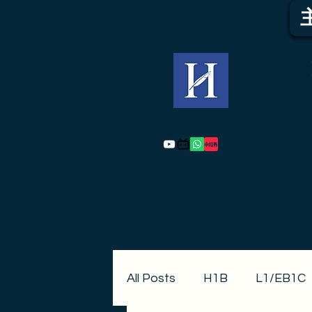
All Posts
H1B
L1/EB1C