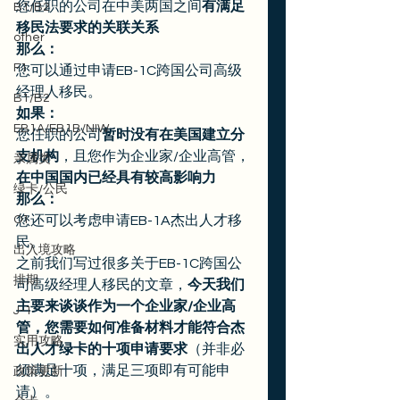
您任职的公司在中美两国之间
有满足
B1/B2
移民法要求的关联关系
other
那么：
F1
您可以通过申请EB-1C跨国公司高级
经理人移民。 
B1/B2
如果：
EB1A/EB1B/NIW
您任职的公司
暂时没有在美国建立分
支机构
，且您作为企业家/企业高管，
亲属类
在中国国内已经具有较高影响力
绿卡/公民
那么：
O1
您还可以考虑申请EB-1A杰出人才移
民。 
出入境攻略
之前我们写过很多关于EB-1C跨国公
排期
司高级经理人移民的文章，
今天我们
主要来谈谈作为一个企业家/企业高
J-1
管，您需要如何准备材料才能符合杰
实用攻略
出人才绿卡的十项申请要求
（并非必
须满足十项，满足三项即有可能申
政策更新
请）。 