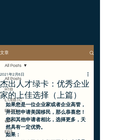
文章
All Posts
2021年2月8日
All Posts
杰出人才绿卡：优秀企业
H1B
家的上佳选择（上篇）
L1/EB1C
如果您是一位企业家或者企业高管，
EB2/3
并且想申请美国移民，那么恭喜您！
您和其他申请者相比，选择更多，天
OPT
然具有一定优势。
EB5
如果：