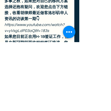
多事之秋，如果您对自己的移民方案
选择还抱有疑问，欢迎您点击下方链
接，收看胡律师最近做客洛杉矶华人
资讯的访谈第一期👇
https://www.youtube.com/watch?
v=yVsgLdP03aQ&t=183s
如果您目前正在用H-1B签证工作，但
是在新冠期间面临种种签证挑战，您
可以参考访谈第二期👇
h
ttps://www.youtube.com/watch?
v=sKl8DIb07QA
     此次访谈是一个系列节目，线上直
播时间为美西时间每月第一个周二下
午五点。
选律师就是选口碑，欢迎大家随时查
看胡晓敏律师事务所的客户评价，方
便您了解我们的办案水平。👇