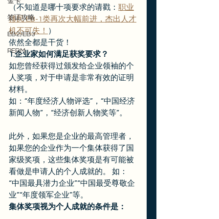
金卡
（不知道是哪十项要求的请戳：
职业
签证攻略
移民 EB-1类再次大幅前进，杰出人才
机不可失！
） 
EB2/EB3
依然全都是干货！ 
PERM
1.企业家如何满足获奖要求？
如您曾经获得过颁发给企业领袖的个
人奖项，对于申请是非常有效的证明
材料。 
如：“年度经济人物评选”，“中国经济
新闻人物”，“经济创新人物奖等”。 
此外，如果您是企业的最高管理者，
如果您的企业作为一个集体获得了国
家级奖项，这些集体奖项是有可能被
看做是申请人的个人成就的。 如：
“中国最具潜力企业”“中国最受尊敬企
业”“年度领军企业”等。  
集体奖项视为个人成就的条件是：