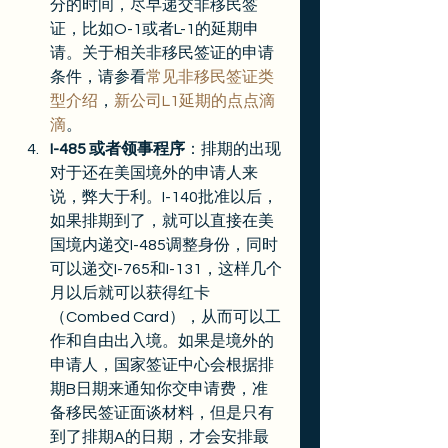
分的时间，尽早递交非移民签
证，比如O-1或者L-1的延期申
请。关于相关非移民签证的申请
条件，请参看
常见非移民签证类
型介绍
，
新公司L1延期的点点滴
滴
。
I-485 或者领事程序
：排期的出现
对于还在美国境外的申请人来
说，弊大于利。I-140批准以后，
如果排期到了，就可以直接在美
国境内递交I-485调整身份，同时
可以递交I-765和I-131，这样几个
月以后就可以获得红卡
（Combed Card），从而可以工
作和自由出入境。如果是境外的
申请人，国家签证中心会根据排
期B日期来通知你交申请费，准
备移民签证面谈材料，但是只有
到了排期A的日期，才会安排最