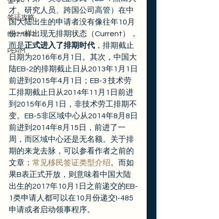
金卡
才、研究人员、跨国公司高管）在中
签证攻略
国大陆出生的申请者没有像往年10月
份一样出现无排期状态（Current），
EB2/EB3
而是
正式进入了排期时代
，排期截止
PERM
日期为2016年6月1日。其次，中国大
陆EB-2的排期截止日从2013年1月1日
前进到2015年4月1日；EB-3 技术劳
工排期截止日从2014年11月1日前进
到2015年6月1日，非技术劳工排期不
变。EB-5非区域中心从2014年8月8日
前进到2014年8月15日，前进了一
周，而区域中心还是无名额。关于排
期的来龙去脉，可以参看作者之前的
文章：
常见移民签证类型介绍
。而如
果B表正式开放，则意味着中国大陆
出生的2017年10月1日之前递交的EB-
1类申请人都可以在10月份递交I-485
申请或者启动领事程序。