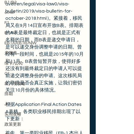
B1/B2
avel/en/legal/visa-law0/visa-
bulletin/2019/visa-bulletin-for-
other
october-2018.html )。紧接着，移民
F1
局又在9月14日宣布开放B表。排期表
的A表是最终裁定日，也就是正式有
B1/B2
名额的日期，而B表是递交申请日，
EB1A/EB1B/NIW
是可以递交身份调整申请的日期。曾
亲属类
经有一段时间，也就是2015年的10月
和11月，B表曾短暂开放，使得好多
绿卡/公民
还没有到最终裁定日的申请人可以提
O1
前递交调整身份的申请。这次移民局
的举措是否会真正实施，让我们密切
出入境攻略
关注10月份的具体情况。
排期
J-1
根据Application Final Action Dates 
A表格，各类职业移民排期出现了以
实用攻略
下更新：
政策更新
首先，第一类职业移民（EB-1 杰出人