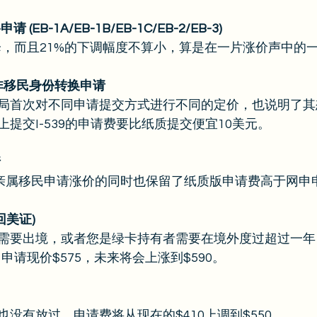
请 (EB-1A/EB-1B/EB-1C/EB-2/EB-3)
反降，而且21%的下调幅度不算小，算是在一片涨价声中的
期、非移民身份转换申请
局首次对不同申请提交方式进行不同的定价，也说明了其
提交I-539的申请费要比纸质提交便宜10美元。 
请
-130亲属移民申请涨价的同时也保留了纸质版申请费高于网申
含回美证)
需要出境，或者您是绿卡持有者需要在境外度过超过一年，I
1申请现价$575，未来将会上涨到$590。 
没有放过，申请费将从现在的$410上调到$550。 