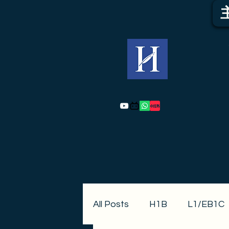
All Posts
H1B
L1/EB1C