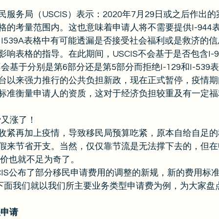
服务局（USCIS）表示：2020年7月29日或之后作出
的考量范围内。这也意味着申请人将不需要提供I-944表
-539，I539A表格中有可能透漏是否接受社会福利或是救济
响表格的指导。在此期间，USCIS不会基于是否包含I-9
不会基于分别是第6部分还是第5部分而拒绝I-129和I-539表
台以来强力推行的公共负担新政，现在正式暂停，疫情期
标准衡量申请人的资质，这对于经济负担较重及有一定福
又涨了！ 
收紧再加上疫情，导致移民局预算吃紧，原本自给自足的
假来节省开支。当然，仅仅靠节流是无法撑下去的，但在
涨价也就不足为奇了。 
USCIS公布了部分移民申请费用的调整的新规，新的费用标准
。下面我们就以我们所主要业务类型申请费为例，为大家盘
关申请