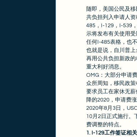
随即，美国公民及移民
共负担列入申请人资格
485，I-129，I
示将发布有关使用受影
任何I-485表格，也
也就是说，自川普上
再用公共负担新政的
重大利好消息。 
OMG：大部分申请费
众所周知，移民政策
要求员工在家休无薪
降的2020，申请费
2020年8月3日，
10月2日正式施行
费调整的特点。 
1. I-129工作签证相