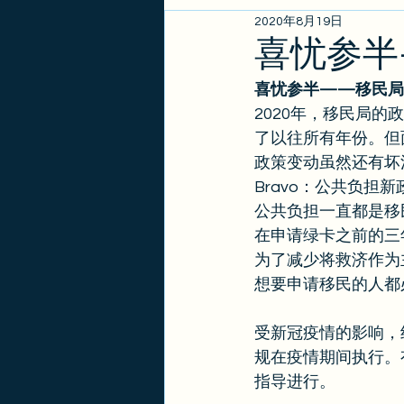
2020年8月19日
EB1A/EB1B/NIW
亲属
喜忧参半
喜忧参半——移民局
政策更新
金卡
签证
2020年，移民局
了以往所有年份。但
政策变动虽然还有坏
Bravo：公共负担新
公共负担一直都是移
在申请绿卡之前的三
为了减少将救济作为
想要申请移民的人都
受新冠疫情的影响，
规在疫情期间执行。
指导进行。 