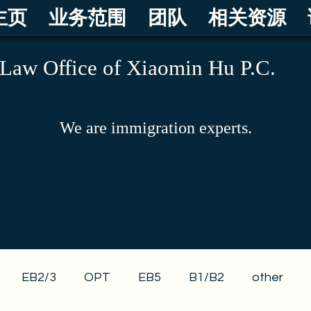
主页
业务范围
团队
相关资源
Law Office of Xiaomin Hu P.C.
We are immigration experts.
EB2/3
OPT
EB5
B1/B2
other