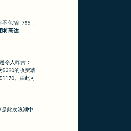
将不包括I-765，
用将高达
是令人咋舌：
$320的收费减
1170。由此可
算是此次浪潮中