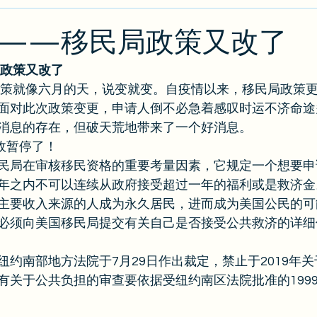
类
绿卡/公民
O1
出入境攻略
排期
J
——移民局政策又改了
政策又改了
攻略
EB2/EB3
PERM
的政策就像六月的天，说变就变。自疫情以来，移民局政策
面对此次政策变更，申请人倒不必急着感叹时运不济命途
消息的存在，但破天荒地带来了一个好消息。 
政暂停了！ 
民局在审核移民资格的重要考量因素，它规定一个想要申
年之内不可以连续从政府接受超过一年的福利或是救济金
主要收入来源的人成为永久居民，进而成为美国公民的可
必须向美国移民局提交有关自己是否接受公共救济的详细
纽约南部地方法院于7月29日作出裁定，禁止于2019年
有关于公共负担的审查要依据受纽约南区法院批准的199