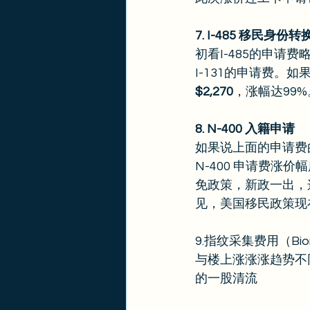
7. I-485 移民身份
初看I-485的申请费略
I-131的申请费。
$2,270
，涨幅达99%
8. N-400 入籍申请
如果说上面的申请费
N-400 申请费涨
免政策，新政一出，
见，美国移民政策现
9.指纹采集费用（Biomet
与楼上涨涨涨趋势不
的一股清流 