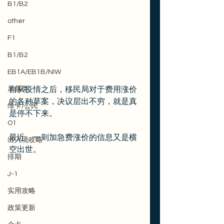
B1/B2
other
F1
B1/B2
EB1A/EB1B/NIW
亲属类
自从疫情之后，移民局对于费用涨价
的各种草案，决议层出不穷，就是真
绿卡/公民
是停不下来。
O1
最近，一则加急费涨价的信息又是横
出入境攻略
空出世。
排期
J-1
实用攻略
政策更新