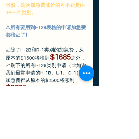
当然，这次加急费涨价的可不止是H-
1B一个类别。
⚠️所有要用到I-129表格的申请加急费
都涨📈了❗️
📈除了H-2B和R-1类别的加急费，从
$1685
原本的$1500将涨到
之外，
📈剩下的所有I-129类别申请（比如说
我们最常申请的H-1B、L-1、O-1）的
加急费都从原本的$2500将涨到
$2805
。
（都是
15个自然日
内给结果）
此外，
⚠️
所有要用到I-140表格的职业移民申
请
（比如说EB1C、NIW、EB2、EB3