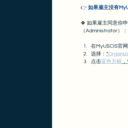
👉 
如果雇主没有My
🍀 如果雇主同意你
（Administrator）：
在MyUSCIS
选择：
“
Organiz
点击
蓝色方框
，