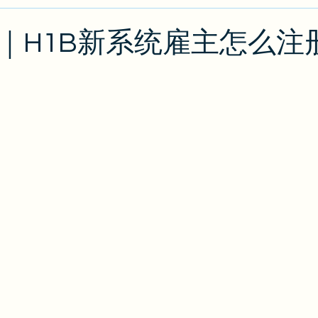
类
绿卡/公民
O1
出入境攻略
排期
J
｜H1B新系统雇主怎么注
攻略
EB2/EB3
PERM