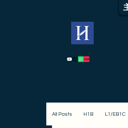
All Posts
H1B
L1/EB1C