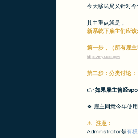
今天移民局又针对今
其中重点就是，
新系统下雇主们应该
第一步，（所有雇主都
h
ttps://my.uscis.gov/
第二步：分类讨论：
👉
 如果雇主曾经sp
🍀 雇主同意今年使用
⚠️   
注意：
Administrator是
有权