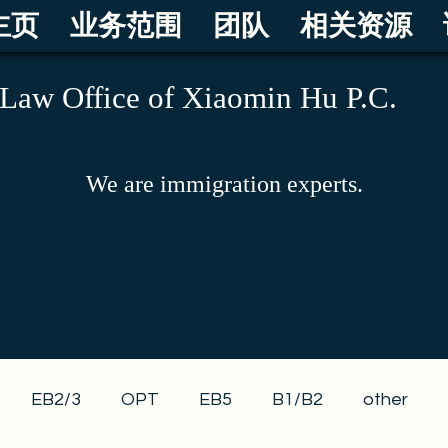
主页
业务范围
团队
相关资源
Law Office of Xiaomin Hu P.C.
We are immigration experts.
EB2/3
OPT
EB5
B1/B2
other