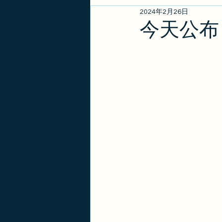
2024年2月26日
EB1A/EB1B/NIW
亲属
今天公布
政策更新
金卡
签证