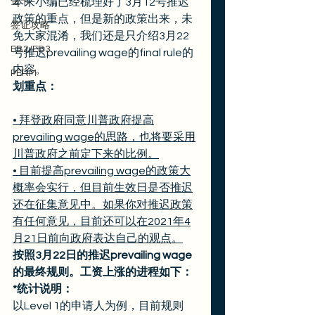
金卡
本来小编已经梳理好了3月12号推迟
政策的重点，但是新的政策出来，未
签证攻略
免大家混淆，我们还是只介绍3月22
EB2/EB3
号推迟prevailing wage的final rule的
内容。 
PERM
划重点：
• 拜登政府同意川普政府提高
prevailing wage的思路，也将要采用
川普政府之前定下来的比例。
• 目前提高prevailing wage的政策大
概率会实行，但目前生效日是否推迟
还在征集意见中。如果你对推迟政策
有任何意见，目前还可以在2021年4
月21日前向政府表达自己的观点。
按照3月22日的推迟prevailing wage
的最终规则。工资上涨的进程如下：
*统计说明：
以Level 1的申请人为例，目前规则