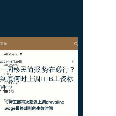
文章
All Posts
2021年3月29日
All Posts
一周移民简报 势在必行？
H1B
到底何时上调H1B工资标
L1/EB1C
准？
EB2/3
OPT
1. 劳工部再次延迟上调prevailing 
wage最终规则的生效时间
EB5