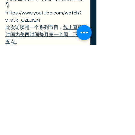
👇
https://www.youtube.com/watch?
v=v3x_C2LurEM 
此次访谈是一个系列节目，
线上直播
时间为美西时间每月第一个周二下午
五点
。 
选律师就是选口碑，欢迎大家随时查
看胡晓敏律师事务所的客户评价，方
便您了解我们的办案水平
👇
https://www.chineseinla.com/lawye
r/task_review/id_84880/胡晓敏律师
事务所.html 
每一个签证的申请、身份的转换对于
在美华人来说都至关重要，不能儿
戏！