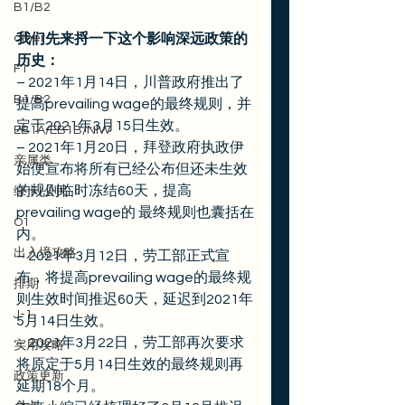
B1/B2
other
我们先来捋一下这个影响深远政策的
历史：
F1
– 2021年1月14日，川普政府推出了
B1/B2
提高prevailing wage的最终规则，并
定于2021年3月15日生效。
EB1A/EB1B/NIW
– 2021年1月20日，拜登政府执政伊
亲属类
始便宣布将所有已经公布但还未生效
的规则临时冻结60天，提高
绿卡/公民
prevailing wage的 最终规则也囊括在
O1
内。
出入境攻略
– 2021年3月12日，劳工部正式宣
布，将提高prevailing wage的最终规
排期
则生效时间推迟60天，延迟到2021年
J-1
5月14日生效。
– 2021年3月22日，劳工部再次要求
实用攻略
将原定于5月14日生效的最终规则再
政策更新
延期18个月。 